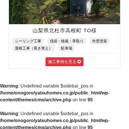
山梨県北杜市高根町 TO様
シーリング工事
伐採・植栽・草取り
外壁塗装
屋根工事（葺き替え）
駐車場
施工事例を見る
Warning
: Undefined variable $sidebar_pos in
/home/onogoro/yatsuhomes.co.jp/public_html/wp-
content/themes/cms/archive.php
on line
95
Warning
: Undefined variable $sidebar_pos in
/home/onogoro/yatsuhomes.co.jp/public_html/wp-
content/themes/cms/archive.php
on line
95