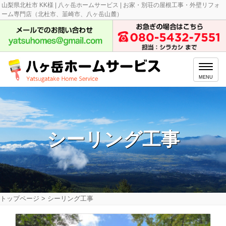
山梨県北杜市 KK様 | 八ヶ岳ホームサービス | お家・別荘の屋根工事・外壁リフォ
ーム専門店（北杜市、韮崎市、八ヶ岳山麓）
MENU
シーリング工事
トップページ
>
シーリング工事