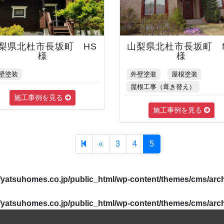
梨県北杜市長坂町 HS
山梨県北杜市長坂町 
様
様
壁塗装
外壁塗装
屋根塗装
屋根工事（葺き替え）
施工事例を見る
施工事例を見る
Previous page
«
3
4
5
yatsuhomes.co.jp/public_html/wp-content/themes/cms/arc
yatsuhomes.co.jp/public_html/wp-content/themes/cms/arc