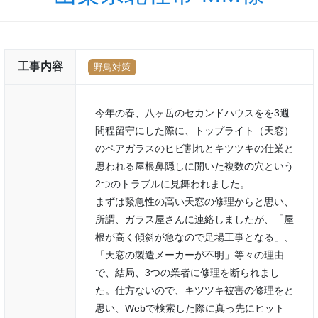
工事内容
野鳥対策
今年の春、八ヶ岳のセカンドハウスをを3週
間程留守にした際に、トップライト（天窓）
のペアガラスのヒビ割れとキツツキの仕業と
思われる屋根鼻隠しに開いた複数の穴という
2つのトラブルに見舞われました。
まずは緊急性の高い天窓の修理からと思い、
所謂、ガラス屋さんに連絡しましたが、「屋
根が高く傾斜が急なので足場工事となる」、
「天窓の製造メーカーが不明」等々の理由
で、結局、3つの業者に修理を断られまし
た。仕方ないので、キツツキ被害の修理をと
思い、Webで検索した際に真っ先にヒット