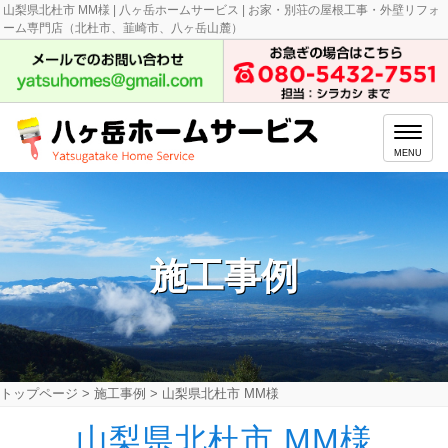
山梨県北杜市 MM様 | 八ヶ岳ホームサービス | お家・別荘の屋根工事・外壁リフォ
ーム専門店（北杜市、韮崎市、八ヶ岳山麓）
MENU
施工事例
トップページ
>
施工事例
>
山梨県北杜市 MM様
山梨県北杜市 MM様