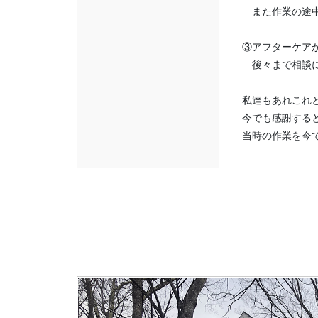
また作業の途中
③アフターケア
後々まで相談に
私達もあれこれ
今でも感謝する
当時の作業を今