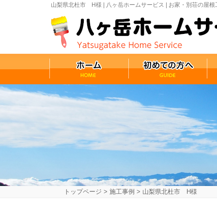
山梨県北杜市 H様 | 八ヶ岳ホームサービス | お家・別荘
トップページ
>
施工事例
>
山梨県北杜市 H様